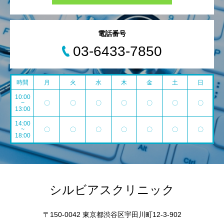
電話番号
03-6433-7850
時間
月
火
水
木
金
土
日
10:00
~
〇
〇
〇
〇
〇
〇
〇
13:00
14:00
~
〇
〇
〇
〇
〇
〇
〇
18:00
シルビアスクリニック
〒150-0042 東京都渋谷区宇田川町12-3-902