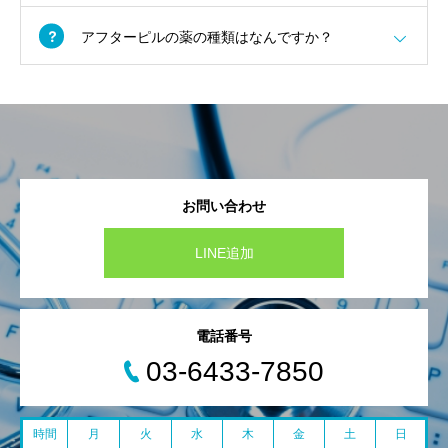
アフターピルの薬の種類はなんですか？
お問い合わせ
LINE追加
電話番号
03-6433-7850
時間
月
火
水
木
金
土
日