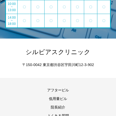
10:00
~
〇
〇
〇
〇
〇
〇
〇
13:00
14:00
~
〇
〇
〇
〇
〇
〇
〇
18:00
シルビアスクリニック
〒150-0042 東京都渋谷区宇田川町12-3-902
アフターピル
低用量ピル
院長紹介
よくある質問